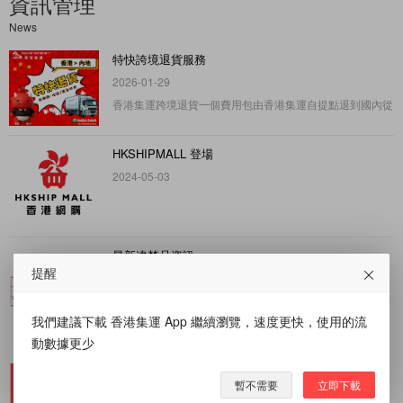
資訊管理
News
特快誇境退貨服務
2026-01-29
香港集運跨境退貨一個費用包由香港集運自提點退到國內從
此不用怕壞貨爛貨詳情可whatsapp客服6484..
HKSHIPMALL 登場
2024-05-03
最新違禁品資訊
提醒
2020-08-08
歡迎客人在購買之前,先向客服查詢.亦提醒所有會員,於填寫
貨物名稱及數量時,必須準確如實申報,東..
我們建議下載 香港集運 App 繼續瀏覽，速度更快，使用的流
動數據更少
暫不需要
立即下載